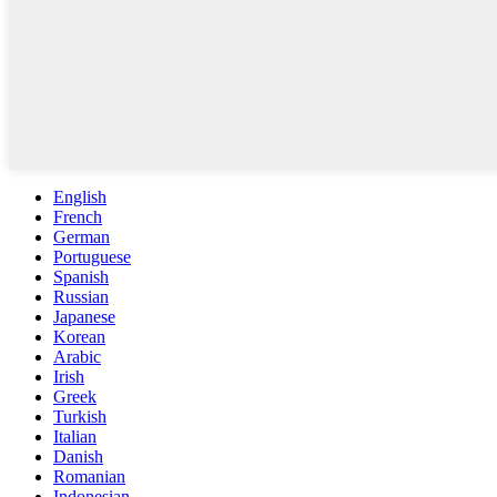
English
French
German
Portuguese
Spanish
Russian
Japanese
Korean
Arabic
Irish
Greek
Turkish
Italian
Danish
Romanian
Indonesian