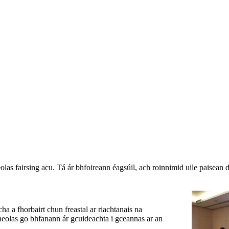
olas fairsing acu. Tá ár bhfoireann éagsúil, ach roinnimid uile paisean 
a a fhorbairt chun freastal ar riachtanais na
ineolas go bhfanann ár gcuideachta i gceannas ar an