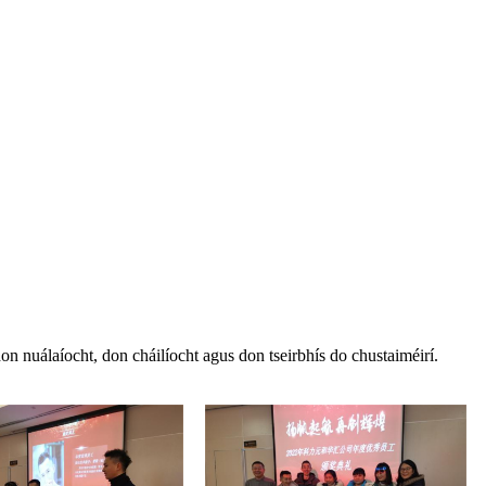
don nuálaíocht, don cháilíocht agus don tseirbhís do chustaiméirí.