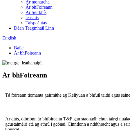
Ár monarcha
Ár bhFoireann
Ár Seirbhís
teastais
Taispeántas
Déan Teagmháil Linn
English
Baile
Ár bhFoireann
Ár bhFoireann
Tá foireann tiomanta gairmithe ag Keliyuan a bhfuil taithí agus saine
Ar dtús, oibríonn ár bhfoireann T&F gan staonadh chun táirgí nuálach
gcustaiméirí atá ag athrú i gcónaí. Cinntíonn a ndúthracht agus a sa
tionscal.