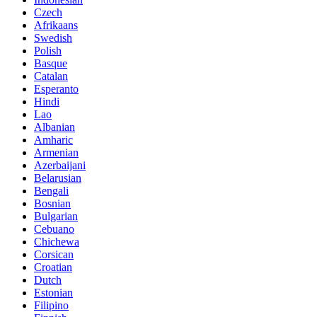
Czech
Afrikaans
Swedish
Polish
Basque
Catalan
Esperanto
Hindi
Lao
Albanian
Amharic
Armenian
Azerbaijani
Belarusian
Bengali
Bosnian
Bulgarian
Cebuano
Chichewa
Corsican
Croatian
Dutch
Estonian
Filipino