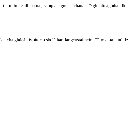
í. Iarr tuilleadh sonraí, samplaí agus luachana. Téigh i dteagmháil linn 
den chaighdeán is airde a sholáthar dár gcustaiméirí. Táimid ag tnúth le