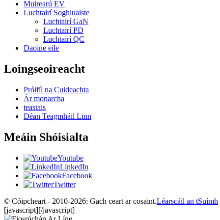
Muirearú EV
Luchtairí Soghluaiste
Luchtairí GaN
Luchtairí PD
Luchtairí QC
Daoine eile
Loingseoireacht
Próifíl na Cuideachta
Ár monarcha
teastais
Déan Teagmháil Linn
Meáin Shóisialta
Youtube
LinkedIn
Facebook
Twitter
© Cóipcheart - 2010-2026: Gach ceart ar cosaint.
Léarscáil an tSuímh
[javascript]
[/javascript]