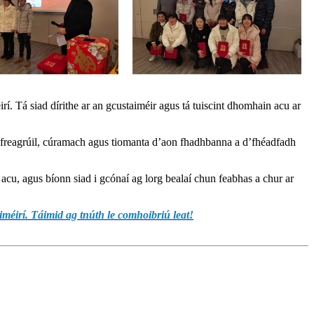
í. Tá siad dírithe ar an gcustaiméir agus tá tuiscint dhomhain acu ar
iad freagrúil, cúramach agus tiomanta d’aon fhadhbanna a d’fhéadfadh
as acu, agus bíonn siad i gcónaí ag lorg bealaí chun feabhas a chur ar
iméirí. Táimid ag tnúth le comhoibriú leat!