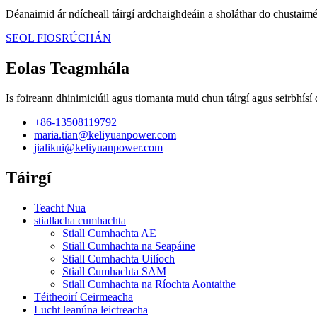
Déanaimid ár ndícheall táirgí ardchaighdeáin a sholáthar do chustaiméir
SEOL FIOSRÚCHÁN
Eolas Teagmhála
Is foireann dhinimiciúil agus tiomanta muid chun táirgí agus seirbhísí 
+86-13508119792
maria.tian@keliyuanpower.com
jialikui@keliyuanpower.com
Táirgí
Teacht Nua
stiallacha cumhachta
Stiall Cumhachta AE
Stiall Cumhachta na Seapáine
Stiall Cumhachta Uilíoch
Stiall Cumhachta SAM
Stiall Cumhachta na Ríochta Aontaithe
Téitheoirí Ceirmeacha
Lucht leanúna leictreacha