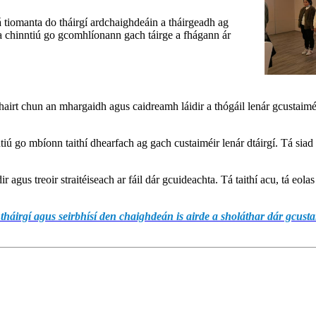
á tiomanta do tháirgí ardchaighdeáin a tháirgeadh ag
s a chinntiú go gcomhlíonann gach táirge a fhágann ár
airt chun an mhargaidh agus caidreamh láidir a thógáil lenár gcustaiméir
nntiú go mbíonn taithí dhearfach ag gach custaiméir lenár dtáirgí. Tá s
r agus treoir straitéiseach ar fáil dár gcuideachta. Tá taithí acu, tá eol
tháirgí agus seirbhísí den chaighdeán is airde a sholáthar dár gcusta