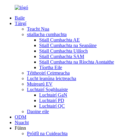
Baile
Táirgí
Teacht Nua
stiallacha cumhachta
Stiall Cumhachta AE
Stiall Cumhachta na Seapáine
Stiall Cumhachta Uilíoch
Stiall Cumhachta SAM
Stiall Cumhachta na Ríochta Aontaithe
Tíortha Eile
Téitheoirí Ceirmeacha
Lucht leanúna leictreacha
Muirearú EV
Luchtairí Soghluaiste
Luchtairí GaN
Luchtairí PD
Luchtairí QC
Daoine eile
ODM
Nuacht
Fúinn
Próifíl na Cuideachta