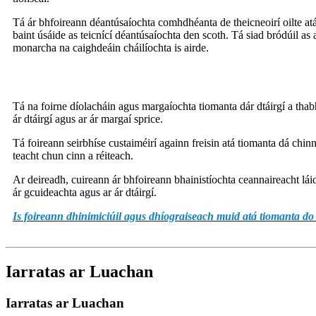
Tá ár bhfoireann déantúsaíochta comhdhéanta de theicneoirí oilte at
baint úsáide as teicnící déantúsaíochta den scoth. Tá siad bródúil a
monarcha na caighdeáin cháilíochta is airde.
Tá na foirne díolacháin agus margaíochta tiomanta dár dtáirgí a thabh
ár dtáirgí agus ar ár margaí sprice.
Tá foireann seirbhíse custaiméirí againn freisin atá tiomanta dá chi
teacht chun cinn a réiteach.
Ar deireadh, cuireann ár bhfoireann bhainistíochta ceannaireacht láidi
ár gcuideachta agus ar ár dtáirgí.
Is foireann dhinimiciúil agus dhíograiseach muid atá tiomanta do 
Iarratas ar Luachan
Iarratas ar Luachan